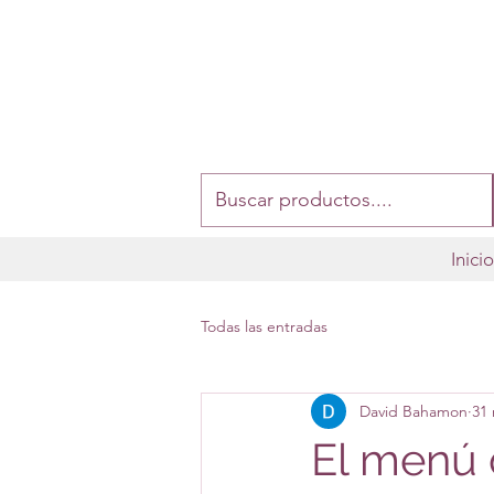
Inici
Todas las entradas
David Bahamon
31
El menú 