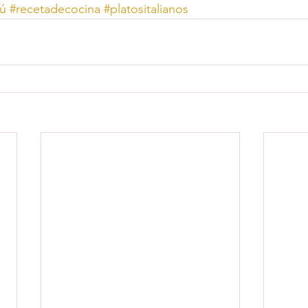
ú
#recetadecocina
#platositalianos