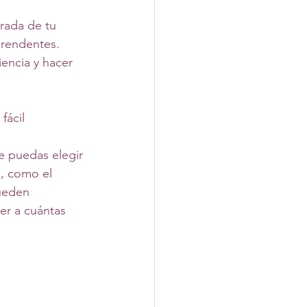
rada de tu 
prendentes. 
iencia y hacer 
fácil 
e puedas elegir 
g, como el 
ueden 
er a cuántas 