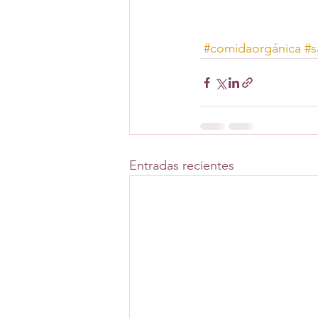
#comidaorgánica
#s
Entradas recientes