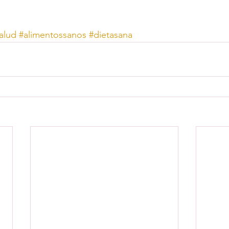
alud
#alimentossanos
#dietasana