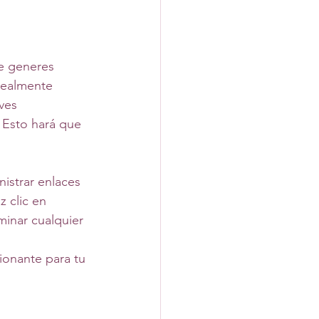
ue generes 
realmente 
ves 
 Esto hará que 
nistrar enlaces 
z clic en 
minar cualquier 
ionante para tu 