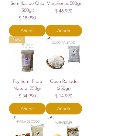
Semillas de Chia
Marañones 500gr
(500gr)
Precio
$ 46.990
Precio
$ 18.990
Añadir
Añadir
New
Psyllium, Fibra
Coco Rallado
Natural 250gr
(250gr)
Precio
Precio
$ 34.990
$ 14.990
Añadir
Añadir