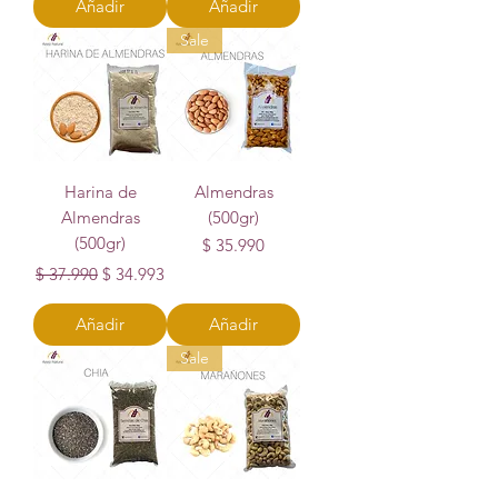
Añadir
Añadir
Sale
Harina de
Almendras
Almendras
(500gr)
(500gr)
Precio
$ 35.990
Precio
Precio de oferta
$ 37.990
$ 34.993
Añadir
Añadir
Sale