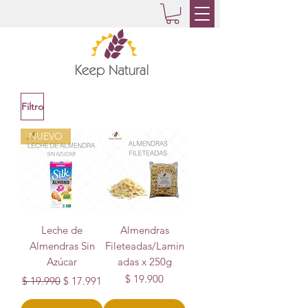
Filtro
NUEVO
Leche de
Almendras
Almendras Sin
Fileteadas/Lamin
Azúcar
adas x 250g
Precio
Precio de oferta
Precio
$ 19.900
$ 19.990
$ 17.991